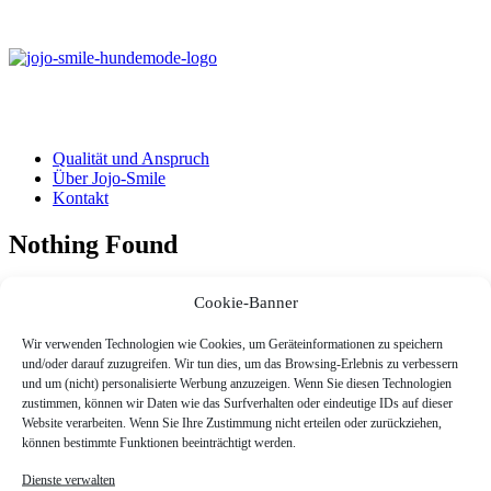
Qualität und Anspruch
Über Jojo-Smile
Kontakt
Nothing Found
It seems we can’t find what you’re looking for. Perhaps searching
Cookie-Banner
can help.
Wir verwenden Technologien wie Cookies, um Geräteinformationen zu speichern
und/oder darauf zuzugreifen. Wir tun dies, um das Browsing-Erlebnis zu verbessern
© 2026 Hundebekleidung und Accessoires - Jojo-Smile. All rights
und um (nicht) personalisierte Werbung anzuzeigen. Wenn Sie diesen Technologien
reserved
zustimmen, können wir Daten wie das Surfverhalten oder eindeutige IDs auf dieser
Website verarbeiten. Wenn Sie Ihre Zustimmung nicht erteilen oder zurückziehen,
können bestimmte Funktionen beeinträchtigt werden.
Dienste verwalten