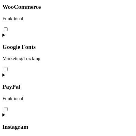
wordpress
WooCommerce
Funktional
Consent
to
service
woocommerce
Google Fonts
Marketing/Tracking
Consent
to
service
google-
PayPal
fonts
Funktional
Consent
to
service
paypal
Instagram